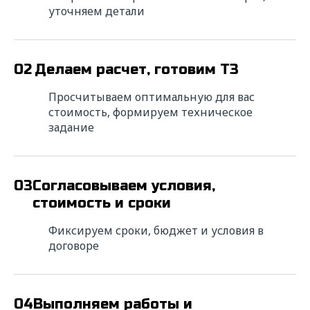
уточняем детали
02
Делаем расчет, готовим ТЗ
Просчитываем оптимальную для вас
стоимость, формируем техническое
задание
Ищете надежного
исполнителя? Напишите нам!
03
Согласовываем условия,
стоимость и сроки
Мы свяжемся с вами в ближайшее время для
уточнения деталей расчета и в короткие
Фиксируем сроки, бюджет и условия в
сроки подготовим коммерческое
договоре
предложение с выгодными условиями
сотрудничества.
* — поля обязательные для заполнения
04
Выполняем работы и