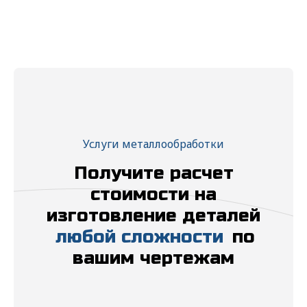
Прикрепить файл
Выбрать
Даю свое
согласие
на обработку
персональных данных в соответствии с
федеральным законом от 27.06.2006 года
№152-ФЗ "О персональных данных" на
условиях и для целей, определенных
"
Политикой обработки персональных
Услуги металлообработки
данных"
Получите расчет
стоимости на
Отправить
изготовление деталей
любой сложности
по
вашим чертежам