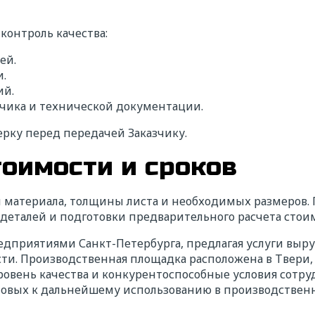
контроль качества:
ете надежного исполнителя?
ей.
пишите нам!
и.
ий.
зчика и технической документации.
жемся с вами в ближайшее время для уточнения деталей расче
кие сроки подготовим коммерческое предложение с выгодными
рку перед передачей Заказчику.
иями сотрудничества.
тоимости и сроков
оля обязательные для заполнения
О*
 материала, толщины листа и необходимых размеров.
 деталей и подготовки предварительного расчета стои
едприятиями Санкт-Петербурга, предлагая услуги выр
звание компании*
ИНН*
ти. Производственная площадка расположена в Твери, 
вень качества и конкурентоспособные условия сотруд
отовых к дальнейшему использованию в производствен
лефон*
E-mail*