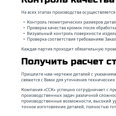
На всех этапах производства осуществляется 
Ищ
Контроль геометрических размеров детал
На
Проверка качества кромок после обработк
Визуальный контроль поверхности издел
Проверка соответствия требованиям Зака
Мы свя
корот
Каждая партия проходит обязательную прове
услов
Получить расчет с
* — п
ФИ
Пришлите нам чертежи деталей с указанием
свяжется с Вами для уточнения технических
Компания «ССК» успешно сотрудничает с пр
На
производственных задач различной сложнос
производственные возможности, высокий уро
точное изготовление деталей, полностью г
Те