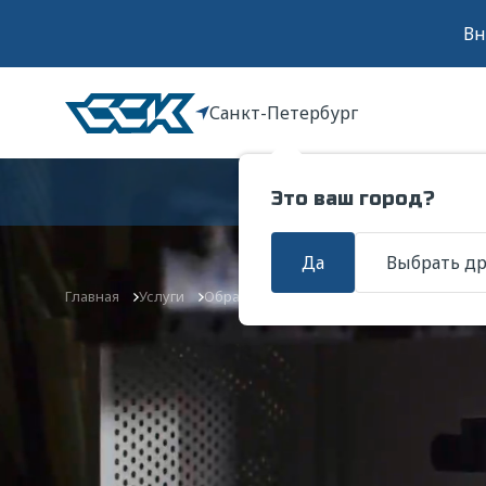
Вн
Санкт-Петербург
Услуги
Это ваш город?
Да
Выбрать д
Главная
Услуги
Обработка металлов давлением
Выру