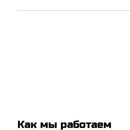
Со
Пр
Даю
фед
дан
пер
О
Как мы работаем