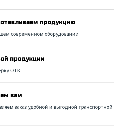
готавливаем продукцию
ашем современном оборудовании
вой продукции
ерку ОТК
яем вам
вляем заказ удобной и выгодной транспортной