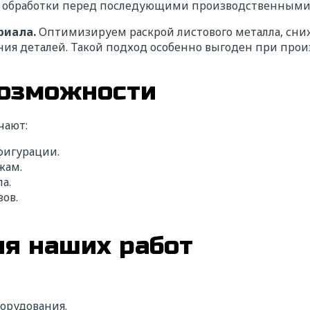
й обработки перед последующими производственными
риала.
Оптимизируем раскрой листового металла, сни
ия деталей. Такой подход особенно выгоден при про
возможности
чают:
фигурации.
жам.
а.
ов.
я наших работ
орудования.