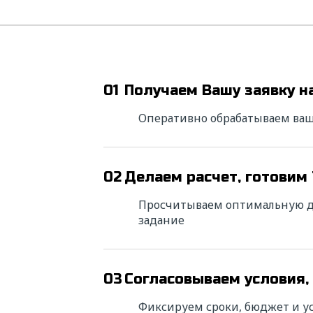
общение*
01
Получаем Вашу заявку н
икрепить файл
Выбра
Оперативно обрабатываем ваш
 свое
согласие
на обработку персональных данных в соответст
еральным законом от 27.06.2006 года №152-ФЗ "О персональны
02
Делаем расчет, готовим
ных" на условиях и для целей, определенных "
Политикой обраб
сональных данных"
Просчитываем оптимальную дл
задание
тправить
03
Согласовываем условия,
Фиксируем сроки, бюджет и ус