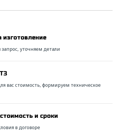
а изготовление
ть
 запрос, уточняем детали
вии с
х
 ТЗ
отки
я вас стоимость, формируем техническое
 стоимость и сроки
ловия в договоре