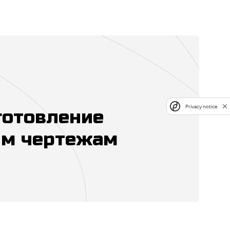
Privacy notice
готовление
м чертежам