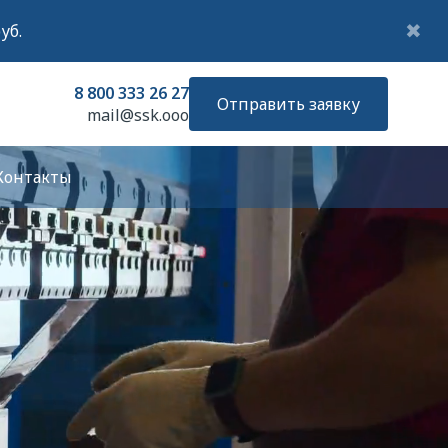
✖
уб.
8 800 333 26 27
Отправить заявку
mail@ssk.ooo
Контакты