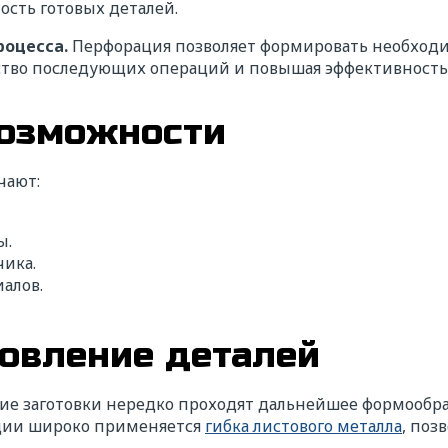
ость готовых деталей.
роцесса.
Перфорация позволяет формировать необходи
ество последующих операций и повышая эффективность
возможности
чают:
ы.
чика.
алов.
овление деталей
е заготовки нередко проходят дальнейшее формообра
ции широко применяется
гибка листового металла
, поз