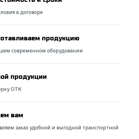
ловия в договоре
готавливаем продукцию
ашем современном оборудовании
вой продукции
ерку ОТК
яем вам
вляем заказ удобной и выгодной транспортной