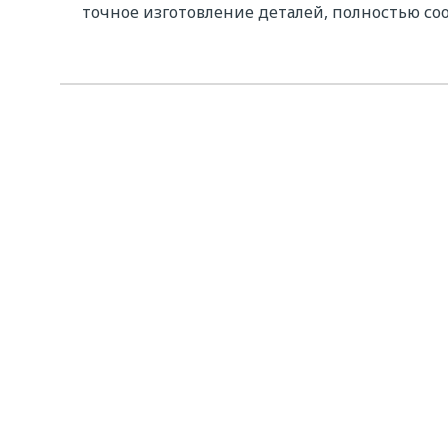
точное изготовление деталей, полностью с
Со
Пр
Даю
фед
дан
пер
О