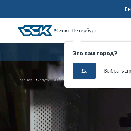
Вн
Санкт-Петербург
Услуги
Это ваш город?
Да
Выбрать д
Главная
Услуги
Обработка металлов давлением
Перф