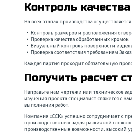
Контроль качества
Ищ
На всех этапах производства осуществляется 
На
Контроль размеров и расположения отвер
Проверка качества обработанных кромок.
Визуальный контроль поверхности издел
Мы свя
корот
Проверка соответствия требованиям Зака
услов
Каждая партия проходит обязательную прове
* — п
Получить расчет с
ФИ
Направьте нам чертежи или техническое зад
изучения проекта специалист свяжется с Ва
На
выполнения работ.
Компания «ССК» успешно сотрудничает с пр
производственных задач различной сложнос
Те
производственные возможности, высокий уро