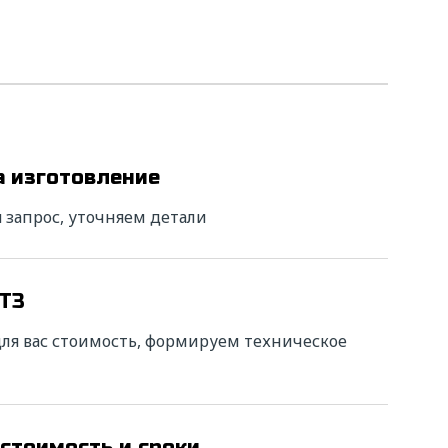
ть
а изготовление
 запрос, уточняем детали
вии с
х
отки
 ТЗ
я вас стоимость, формируем техническое
 стоимость и сроки