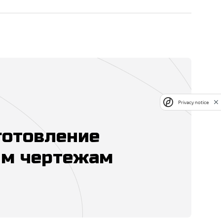
Privacy notice
готовление
м чертежам