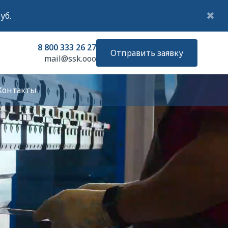
✖
уб.
8 800 333 26 27
Отправить заявку
mail@ssk.ooo
Контакты