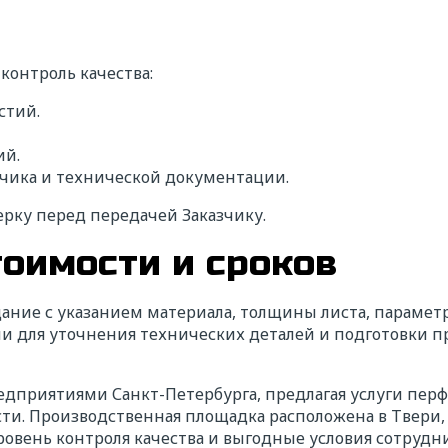
ете надежного исполнителя?
контроль качества:
пишите нам!
стий.
ий.
жемся с вами в ближайшее время для уточнения деталей расче
кие сроки подготовим коммерческое предложение с выгодными
зчика и технической документации.
иями сотрудничества.
рку перед передачей Заказчику.
оля обязательные для заполнения
тоимости и сроков
О*
ание с указанием материала, толщины листа, парамет
ми для уточнения технических деталей и подготовки п
звание компании*
ИНН*
едприятиями Санкт-Петербурга, предлагая услуги пер
ти. Производственная площадка расположена в Твери, 
лефон*
E-mail*
вень контроля качества и выгодные условия сотрудни