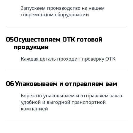
Ищете надежного
исполнителя? Напишите нам!
Запускаем производство на нашем
современном оборудовании
Мы свяжемся с вами в ближайшее время для
уточнения деталей расчета и в короткие
сроки подготовим коммерческое
предложение с выгодными условиями
05
Осуществляем ОТК готовой
сотрудничества.
продукции
* — поля обязательные для заполнения
Каждая деталь проходит проверку ОТК
ФИО*
06
Упаковываем и отправляем вам
Название компании*
Бережно упаковываем и отправляем заказ
удобной и выгодной транспортной
компанией
ИНН*
Телефон*